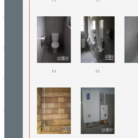
(-)
(-)