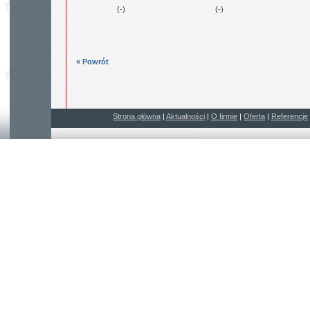
(-)
(-)
« Powrót
Strona główna
|
Aktualności
|
O firmie
|
Oferta
|
Referencje