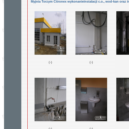
Myjnia Torzym Citronex wykonanieinstalacji c.o., wod-kan oraz i
(-)
(-)
(-)
(-)