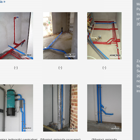
a »
M
P
In
H
20
Z
B
(-)
(-)
(-)
Św
2
n
w
in
ntaz jednostki centralnej
(Montaż gniazda ssącego)
(Montaż gniazda