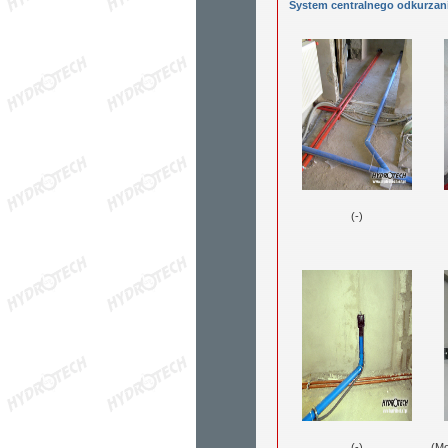
System centralnego odkurzani
(-)
(-)
(Mo