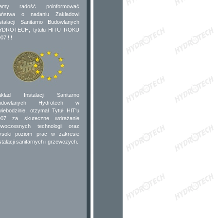
amy radość poinformować
aństwa o nadaniu Zakładowi
stalacji Sanitarno Budowlanych
YDROTECH, tytułu HITU ROKU
07 !!!
akład Instalacji Sanitarno
udowlanych Hydrotech w
iebodzinie, otzymał Tytuł HIT'u
007 za skuteczne wdrażanie
owoczesnych technologii oraz
ysoki poziom prac w zakresie
stalacji sanitarnych i grzewczych.