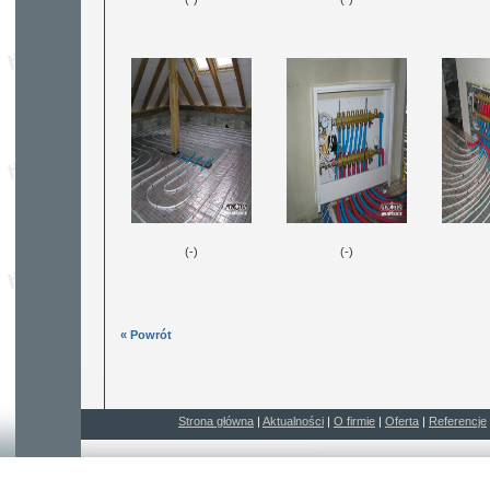
(-)
(-)
« Powrót
Strona główna
|
Aktualności
|
O firmie
|
Oferta
|
Referencje