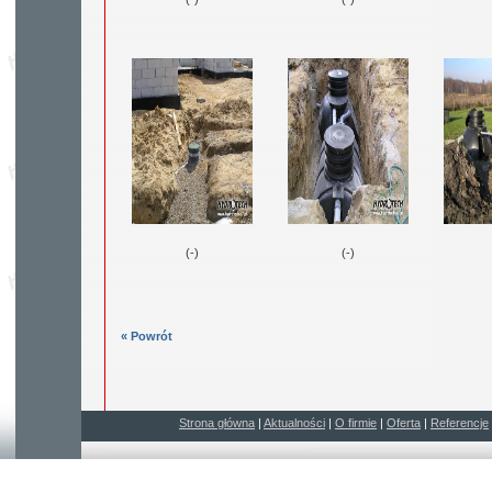
(-)
(-)
« Powrót
Strona główna
|
Aktualności
|
O firmie
|
Oferta
|
Referencje