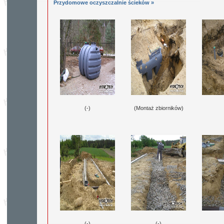
Przydomowe oczyszczalnie ścieków »
(-)
(Montaż zbiorników)
(-)
(-)